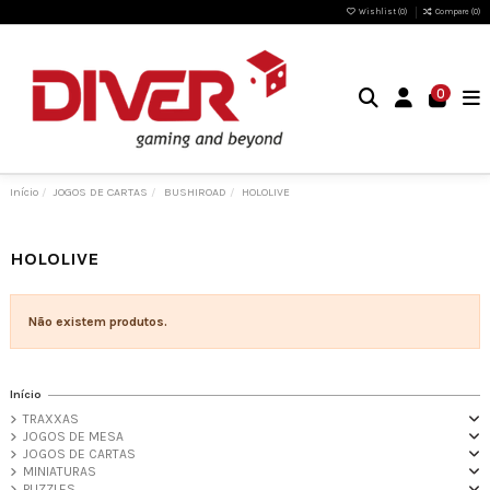
Wishlist (
0
)
Compare (
0
)
0
Início
JOGOS DE CARTAS
BUSHIROAD
HOLOLIVE
HOLOLIVE
Não existem produtos.
Início
TRAXXAS
JOGOS DE MESA
JOGOS DE CARTAS
MINIATURAS
PUZZLES