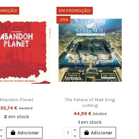
OMOÇÃO!
EM PROMOÇÃO!
-25%
Controle a sua privacidade
to, 53 Sala
oimbra
 612 | Loja: 962 872 378
e 1992
Abandon Planet
The Palace of Mad King
Ludwig
33,74 €
44,99 €
44,99 €
59,99 €
2
em stock
1
em stock
Adicionar
Adicionar