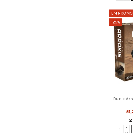
EM PROMO
-25%
Dune: Arr
51