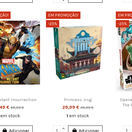
ÇÃO!
EM PROMOÇÃO!
EM PR
-25%
-25%
tant Insurrection
Princess Jing
Opera
The 
,49 €
29,99 €
65,99 €
39,99 €
4
em stock
1
em stock
Adicionar
Adicionar