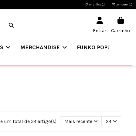
Wishlist (
0
)
Compare (
0
)
Entrar
Carrinho
ES
MERCHANDISE
FUNKO POP!
e um total de 34 artigo(s)
Mais recente
24