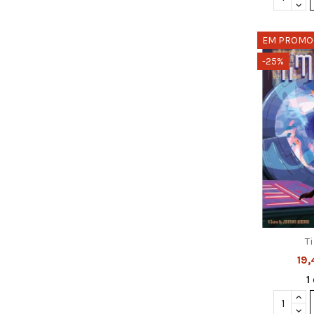
EM PROMO
-25%
T
19
1