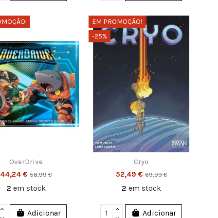
OMOÇÃO!
EM PROMOÇÃO!
-25%
OverDrive
Cryo
44,24 €
52,49 €
58,99 €
69,99 €
2
em stock
2
em stock
Adicionar
Adicionar