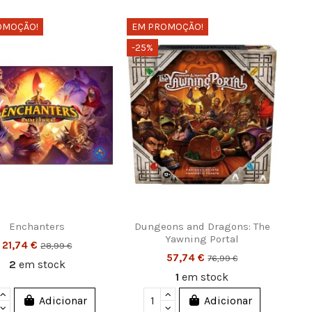
OMOÇÃO!
EM PROMOÇÃO!
-25%
Enchanters
Dungeons and Dragons: The
Yawning Portal
21,74 €
28,99 €
57,74 €
76,99 €
2
em stock
1
em stock
Adicionar
Adicionar