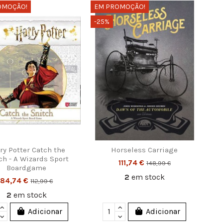
OMOÇÃO!
EM PROMOÇÃO!
-25%
ry Potter Catch the
Horseless Carriage
ch - A Wizards Sport
111,74 €
148,99 €
Boardgame
2
em stock
84,74 €
112,99 €
2
em stock
Adicionar
Adicionar