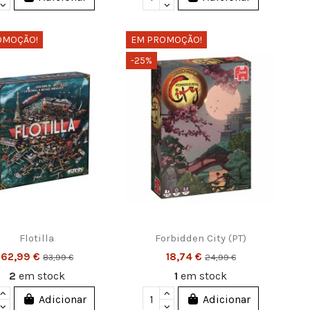
OMOÇÃO!
EM PROMOÇÃO!
-25%
Flotilla
Forbidden City (PT)
62,99 €
18,74 €
83,99 €
24,99 €
2
em stock
1
em stock
Adicionar
Adicionar