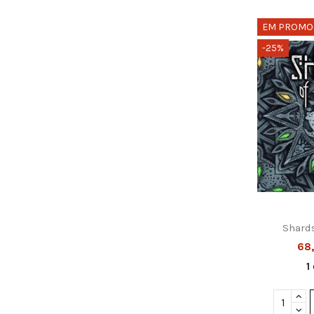
EM PROMO
-25%
Shards
68
1