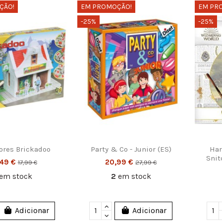
ÇÃO!
EM PROMOÇÃO!
EM PR
-25%
-25%
lores Brickadoo
Party & Co - Junior (ES)
Har
Snit
,49 €
20,99 €
17,99 €
27,99 €
em stock
2
em stock
Adicionar
Adicionar