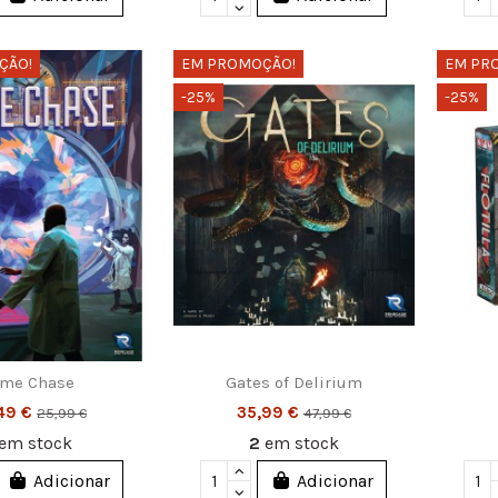
ÇÃO!
EM PROMOÇÃO!
EM PR
-25%
-25%
ime Chase
Gates of Delirium
,49 €
35,99 €
25,99 €
47,99 €
em stock
2
em stock
Adicionar
Adicionar