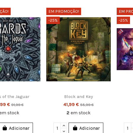
ÇÃO!
EM PROMOÇÃO!
EM PR
-25%
-25%
 of the Jaguar
Block and Key
,99 €
41,99 €
91,99 €
55,99 €
em stock
2
em stock
Adicionar
Adicionar