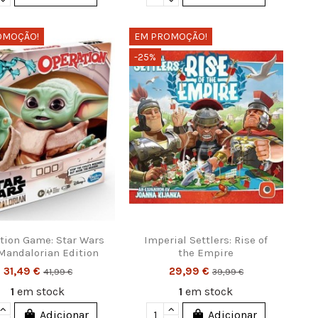
OMOÇÃO!
EM PROMOÇÃO!
-25%
tion Game: Star Wars
Imperial Settlers: Rise of
Mandalorian Edition
the Empire
31,49 €
29,99 €
41,99 €
39,99 €
1
em stock
1
em stock
Adicionar
Adicionar