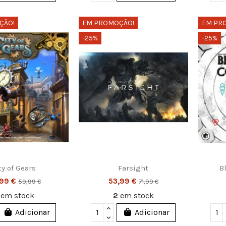
ÇÃO!
EM PROMOÇÃO!
EM PR
-25%
-25%
ty of Gears
Farsight
B
,99 €
53,99 €
59,99 €
71,99 €
2
em stock
2
em stock
Adicionar
Adicionar