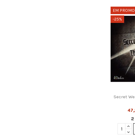
EM PROMO
-25%
Informações Úteis
Inform
Sobre Nós
Info
Entregas e Envios
Term
Pagamentos
Polí
Lojas
Polí
Contacte-nos
Troc
Secret We
Siga-nos
47
Newsletter