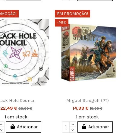
OMOÇÃO!
EM PROMOÇÃO!
-25%
lack Hole Council
Miguel Strogoff (PT)
22,49 €
14,99 €
29,99 €
19,99 €
1
em stock
1
em stock
Adicionar
Adicionar