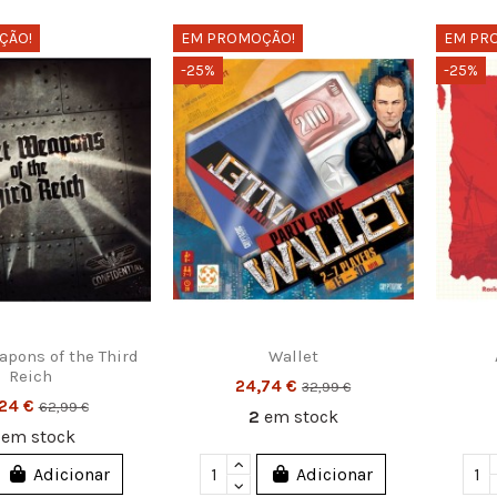
ÇÃO!
EM PROMOÇÃO!
EM PR
-25%
-25%
ações Legais
Contacte-nos
rmação legal
Divercentro, Lda.
os e Condições
Rua D. Pedro Cris
C, D 3030-394 C
tica de Privacidade
tica de Cookies
Armazém: 239 049
as e Devoluções
diver@diver.pt
Divercentro • Desd
apons of the Third
Wallet
Reich
24,74 €
32,99 €
,24 €
62,99 €
2
em stock
2
em stock
Adicionar
Adicionar