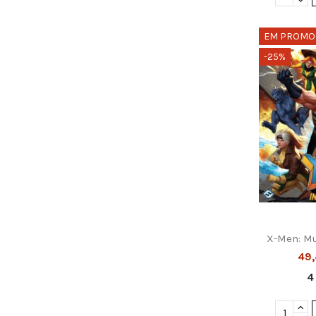
EM PROMO
-25%
X-Men: Mu
49