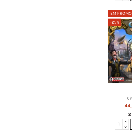
EM PROMO
-25%
Ci
44