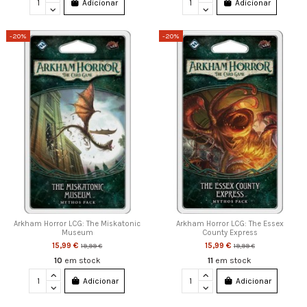
Adicionar
Adicionar
-20%
-20%
Arkham Horror LCG: The Miskatonic
Arkham Horror LCG: The Essex
Museum
County Express
15,99 €
15,99 €
19,99 €
19,99 €
10
em stock
11
em stock
Adicionar
Adicionar