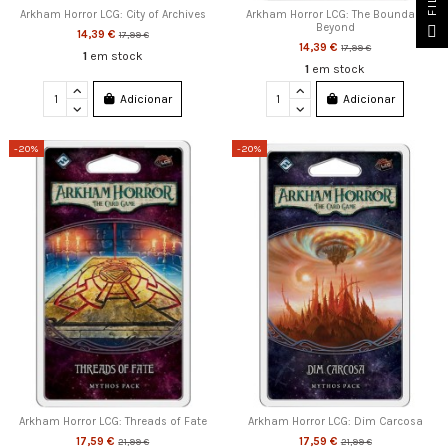
Arkham Horror LCG: City of Archives
Arkham Horror LCG: The Boundary
Beyond
14,39 €
17,99 €
14,39 €
17,99 €
1
em stock
1
em stock
Adicionar
Adicionar
-20%
-20%
Arkham Horror LCG: Threads of Fate
Arkham Horror LCG: Dim Carcosa
17,59 €
17,59 €
21,99 €
21,99 €