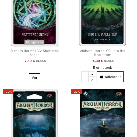
Esgotado
Arkham Horror LCG: Shattered
Arkham Horror LCG: Into the
Aeons
Maelstrom
17,59 €
14,39 €
21,99 €
17,99 €
5
em stock
Adicionar
Ver
-20%
-20%