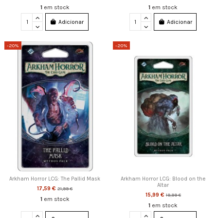
1
em stock
1
em stock
Adicionar
Adicionar
-20%
-20%
Arkham Horror LCG: The Pallid Mask
Arkham Horror LCG: Blood on the
Altar
17,59 €
21,99 €
15,99 €
19,99 €
1
em stock
1
em stock