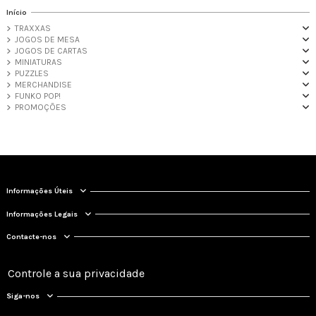
Início
TRAXXAS
JOGOS DE MESA
JOGOS DE CARTAS
MINIATURAS
PUZZLES
MERCHANDISE
FUNKO POP!
PROMOÇÕES
Informações Úteis
Informações Legais
Contacte-nos
Controle a sua privacidade
Siga-nos