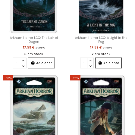
Arkham Horror LCG: The Lair of
Arkham Horror LCG: A Light in the
Dagon
Fog
17,59 €
17,59 €
21,99 €
21,99 €
5
em stock
7
em stock
Adicionar
Adicionar
-20%
-20%