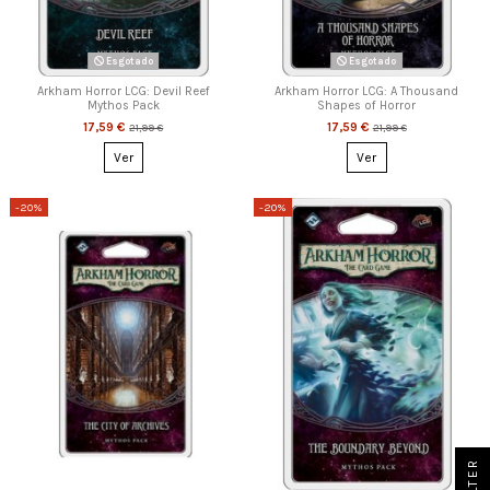
Esgotado
Esgotado
Arkham Horror LCG: Devil Reef
Arkham Horror LCG: A Thousand
Mythos Pack
Shapes of Horror
17,59 €
17,59 €
21,99 €
21,99 €
Ver
Ver
-20%
-20%
FILTER