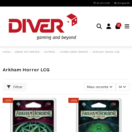
Wishlist (
0
)
Compare (
0
)
0
Início
JOGOS DE CARTAS
OUTROS
LIVING CARD GAMES
Arkham Horror LCG
Arkham Horror LCG
Filtrar
Mais recente
14
-20%
-20%