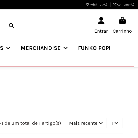
Wishlist (
0
)
Compare (
0
)
Entrar
Carrinho
ES
MERCHANDISE
FUNKO POP!
1 de um total de 1 artigo(s)
Mais recente
1