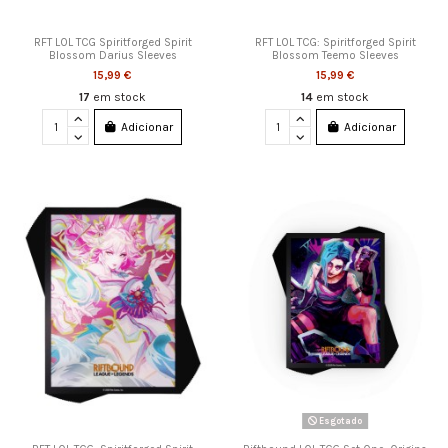
RFT LOL TCG Spiritforged Spirit
RFT LOL TCG: Spiritforged Spirit
Blossom Darius Sleeves
Blossom Teemo Sleeves
15,99 €
15,99 €
17
em stock
14
em stock
Adicionar
Adicionar
Esgotado