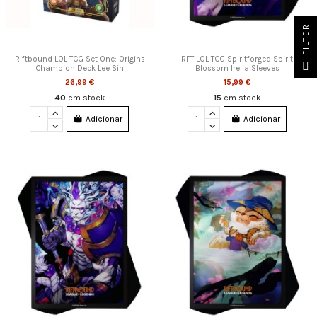
FILTER
Riftbound LOL TCG Set One: Origins
RFT LOL TCG Spiritforged Spirit
Champion Deck Lee Sin
Blossom Irelia Sleeves
26,99 €
15,99 €
40
em stock
15
em stock
Adicionar
Adicionar