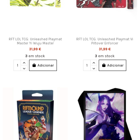
RFT LOL TCG: Unleashed Playmat
RFT LOL TCG: Unleashed Playmat Vi
Master Yi Wuju Master
Piltover Enforcer
31,99 €
31,99 €
3
em stock
3
em stock
Adicionar
Adicionar