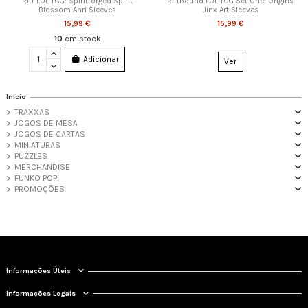
RFT LOL TCG: Spiritforged Spirit
Riftbound LOL TCG Set One: Origins
Blossom Ahri Sleeves
Jinx Art Sleeves
15,99 €
15,99 €
10
em stock
Adicionar
Ver
Início
TRAXXAS
JOGOS DE MESA
JOGOS DE CARTAS
MINIATURAS
PUZZLES
MERCHANDISE
FUNKO POP!
PROMOÇÕES
Informações Úteis
Informações Legais