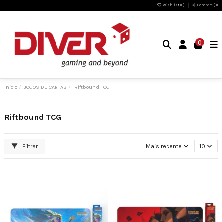
Wishlist (
0
)
Compare (
0
)
0
Início
JOGOS DE CARTAS
Riftbound TCG
Riftbound TCG
Filtrar
Mais recente
10