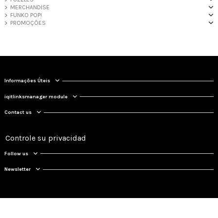
MERCHANDISE
FUNKO POP!
PROMOÇÕES
Informações Úteis
iqitlinksmanager module
Contact us
Controle su privacidad
Follow us
Newsletter