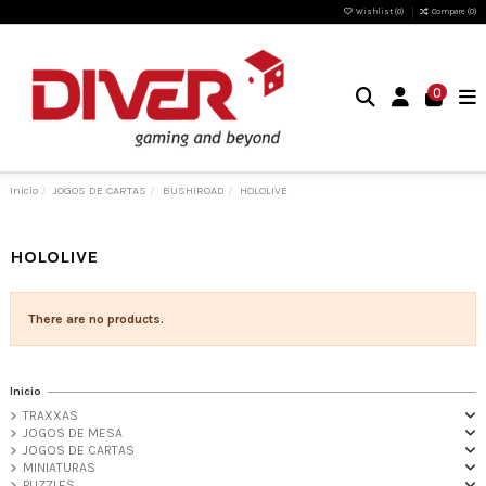
Wishlist (
0
)
Compare (
0
)
0
Inicio
JOGOS DE CARTAS
BUSHIROAD
HOLOLIVE
HOLOLIVE
There are no products.
Inicio
TRAXXAS
JOGOS DE MESA
JOGOS DE CARTAS
MINIATURAS
PUZZLES