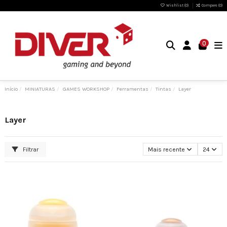
Wishlist (
0
)
Compare (
0
)
0
Início
MINIATURAS
GAMES WORKSHOP
Ferramentas
Tintas
Layer
Layer
Filtrar
Mais recente
24