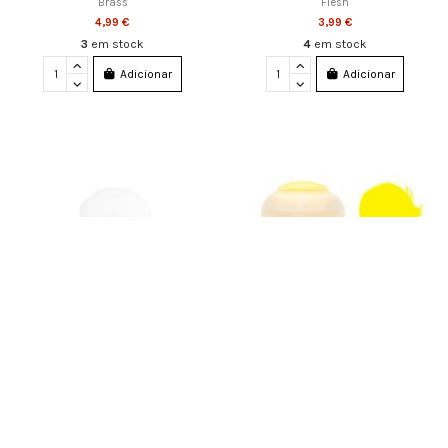
Brass
Flesh
4,99 €
3,99 €
3
em stock
4
em stock
Adicionar
Adicionar
22-71 Citadel Layer: Liberator Gold
22-02 Citadel Layer: Flash Gitz
Yellow
4,99 €
3,99 €
3
em stock