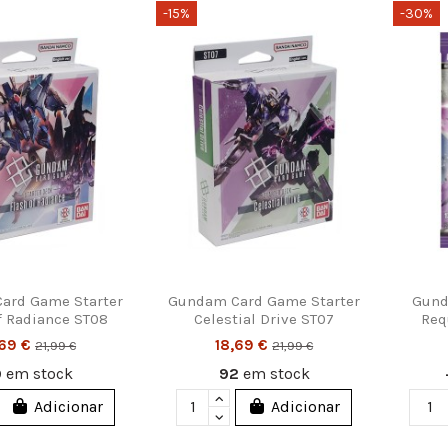
-15%
-30%
ard Game Starter
Gundam Card Game Starter
Gund
f Radiance ST08
Celestial Drive ST07
Req
,69 €
18,69 €
21,99 €
21,99 €
9
em stock
92
em stock
Adicionar
Adicionar