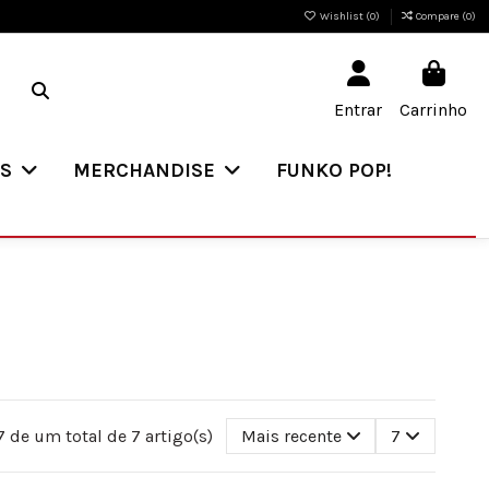
Wishlist (
0
)
Compare (
0
)
Entrar
Carrinho
ES
MERCHANDISE
FUNKO POP!
 de um total de 7 artigo(s)
Mais recente
7