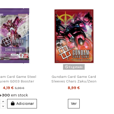
Esgotado
am Card Game Steel
Gundam Card Game Card
uiem GD03 Booster
Sleeves Chars Zaku/Zeon
4,19 €
8,99 €
5,99 €
+300
em stock
Adicionar
Ver