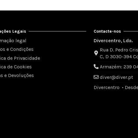
ações Legais
Contacte-nos
rmação legal
Divercentro, Lda.
os e Condições
Rua D. Pedro Cris
C, D 3030-394 C
tica de Privacidade
tica de Cookies
Armazém: 239 049
as e Devoluções
diver@diver.pt
Divercentro • Desd