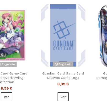
Esgotado
Esgotado
Card Game Card
Gundam Card Game Card
G
es Overflowing
Sleeves Game Logo
Damag
Affection
8,99 €
8,99 €
Ver
Ver