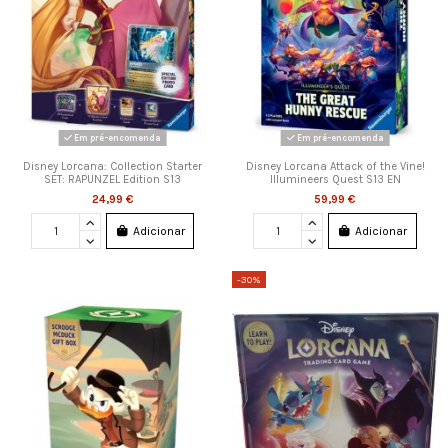
Em pré-encomenda
Em pré-encomenda
Disney Lorcana: Collection Starter
Disney Lorcana Attack of the Vine!
SET: RAPUNZEL Edition S13
Illumineers Quest S13 EN
24,99 €
59,99 €
Adicionar
Adicionar
-30%