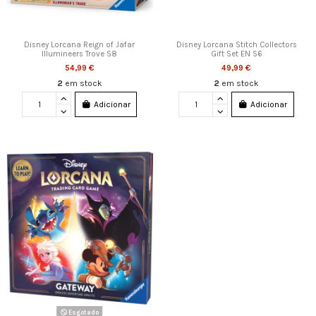
Disney Lorcana Reign of Jafar
Disney Lorcana Stitch Collectors
Illumineers Trove S8
Gift Set EN S6
54,99 €
49,99 €
2
em stock
2
em stock
Adicionar
Adicionar
Esgotado