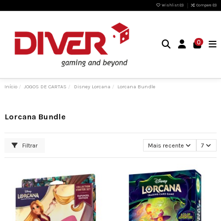
Wishlist (
0
)
Compare (
0
)
0
Início
JOGOS DE CARTAS
Disney Lorcana
Lorcana Bundle
Lorcana Bundle
Filtrar
Mais recente
7