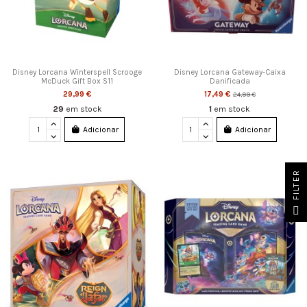
Disney Lorcana Winterspell Scrooge
Disney Lorcana Gateway-Caixa
McDuck Gift Box S11
Danificada
29,99 €
17,49 €
24,99 €
29
em stock
1
em stock
Adicionar
Adicionar
FILTER