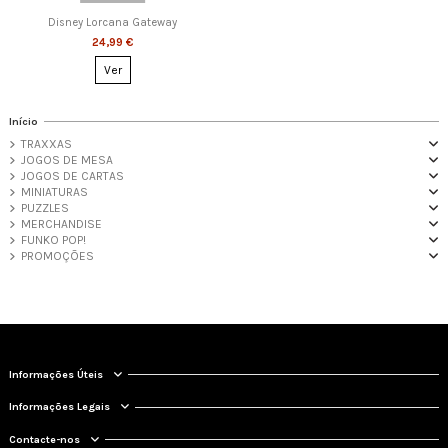
Disney Lorcana Gateway
24,99 €
Ver
Início
TRAXXAS
JOGOS DE MESA
JOGOS DE CARTAS
MINIATURAS
PUZZLES
MERCHANDISE
FUNKO POP!
PROMOÇÕES
Informações Úteis
Informações Legais
Contacte-nos