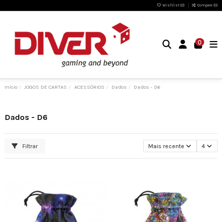
Wishlist (
0
)
Compare (
0
)
0
Início
JOGOS DE CARTAS
ACESSÓRIOS
Dados
Dados - D6
Dados - D6
Filtrar
Mais recente
4