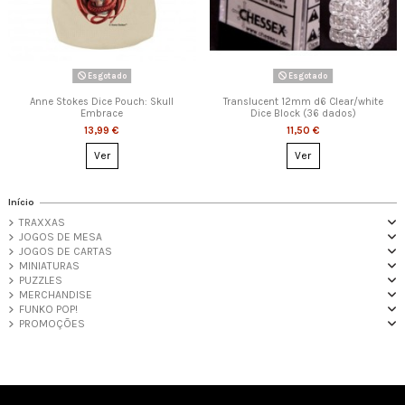
Esgotado
Esgotado
Anne Stokes Dice Pouch: Skull
Translucent 12mm d6 Clear/white
Embrace
Dice Block (36 dados)
13,99 €
11,50 €
Ver
Ver
Início
TRAXXAS
JOGOS DE MESA
JOGOS DE CARTAS
MINIATURAS
PUZZLES
MERCHANDISE
FUNKO POP!
PROMOÇÕES