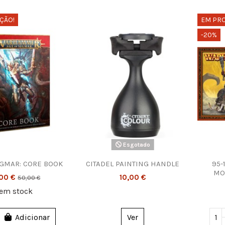
ÇÃO!
EM PR
-20%
Esgotado
IGMAR: CORE BOOK
CITADEL PAINTING HANDLE
95-
MO
,00 €
10,00 €
50,00 €
em stock
Adicionar
Ver