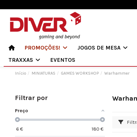
PROMOÇÕES!
JOGOS DE MESA
TRAXXAS
EVENTOS
Início
MINIATURAS
GAMES WORKSHOP
Warhammer
Filtrar por
Warha
Preço
Filtr
6
€
180
€