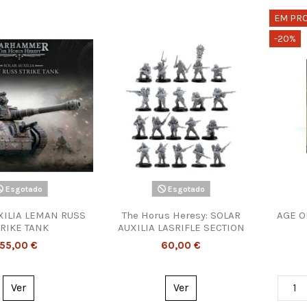
EM PR
-20%
Esgotado
Esgotado
XILIA LEMAN RUSS
The Horus Heresy: SOLAR
AGE O
RIKE TANK
AUXILIA LASRIFLE SECTION
55,00 €
60,00 €
Ver
Ver