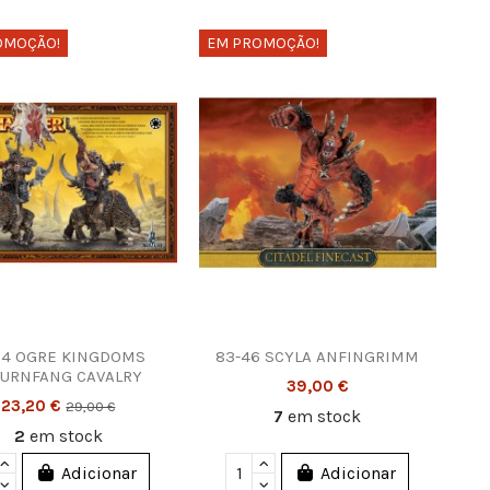
OMOÇÃO!
EM PROMOÇÃO!
14 OGRE KINGDOMS
83-46 SCYLA ANFINGRIMM
URNFANG CAVALRY
39,00 €
23,20 €
29,00 €
7
em stock
2
em stock
Adicionar
Adicionar