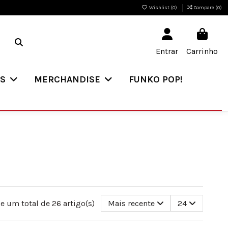
Wishlist (
0
)
Compare (
0
)
Entrar
Carrinho
ES
MERCHANDISE
FUNKO POP!
e um total de 26 artigo(s)
Mais recente
24