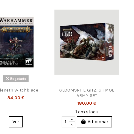
Esgotado
leneth Witchblade
GLOOMSPITE GITZ: GITMOB
ARMY SET
34,00 €
180,00 €
1
em stock
Ver
Adicionar