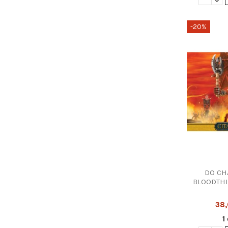
-20%
Informações Úteis
Inform
Sobre Nós
Info
Entregas e Envios
Term
Pagamentos
Polí
Lojas
Polí
Contacte-nos
Troc
DO CH
BLOODTHI
Siga-nos
38
1
Newsletter