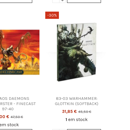
-30%
ações Legais
Contacte-nos
rmação legal
Divercentro, Lda.
os e Condições
Rua D. Pedro Cris
C, D 3030-394 C
tica de Privacidade
tica de Cookies
Armazém: 239 049
as e Devoluções
diver@diver.pt
Divercentro • Desd
AOS DAEMONS
83-03 WARHAMMER:
RSTER - FINECAST
GLOTTKIN (SOFTBACK)
97-40
31,85 €
45,50 €
,00 €
47,50 €
1
em stock
em stock