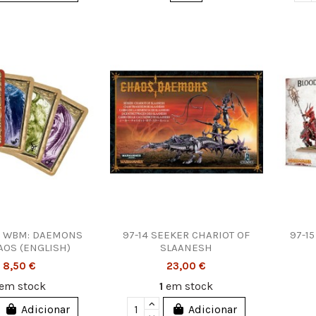
0 WBM: DAEMONS
97-14 SEEKER CHARIOT OF
97-1
AOS (ENGLISH)
SLAANESH
8,50 €
23,00 €
em stock
1
em stock
Adicionar
Adicionar