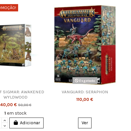
OMOÇÃO!
Esgotado
F SIGMAR: AWAKENED
VANGUARD: SERAPHON
WYLDWOOD
110,00 €
40,00 €
50,00 €
1
em stock
Adicionar
Ver