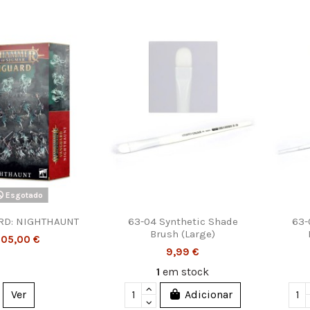
Esgotado
RD: NIGHTHAUNT
63-04 Synthetic Shade
63-
Brush (Large)
105,00 €
9,99 €
1
em stock
Ver
Adicionar