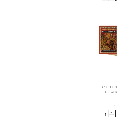
97-03-6
OF CH
1