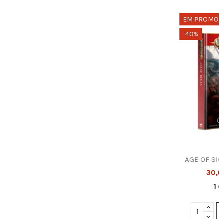
EM PROMO
-40%
AGE OF S
30
1