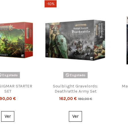
-10%
Esgotado
Esgotado
SIGMAR STARTER
Soulblight Gravelords:
Ma
SET
Deathrattle Army Set
90,00 €
162,00 €
180,00 €
Ver
Ver