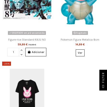
ESGOTADO: em pré-encomenda
Esgotado
Figure-rise Standard KAIJU NO
Pokemon Figura Metalica 8cm
59,99 €
14,99 €
74,99 €
Adicionar
Ver
-25%
FILTER