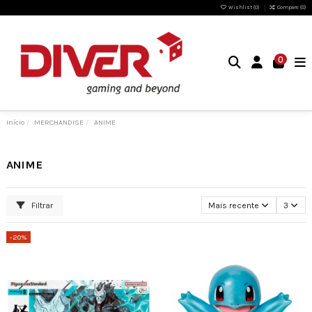
Wishlist (
0
)
Compare (
0
)
0
Início
MERCHANDISE
ANIME
ANIME
Filtrar
Mais recente
3
-20%