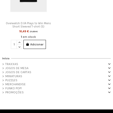
Overwatch D.VA Plays to Win Mens
Short Sleeved T-shirt (S)
16,49 €
21,99 €
1
em stock
Adicionar
Início
TRAXXAS
JOGOS DE MESA
JOGOS DE CARTAS
MINIATURAS
PUZZLES
MERCHANDISE
FUNKO POP!
PROMOÇÕES