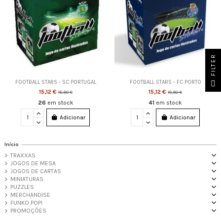
FILTER
FOOTBALL STARS - SC PORTUGAL
FOOTBALL STARS - FC PORTO
15,12 €
15,12 €
18,90 €
18,90 €
26
em stock
41
em stock
Adicionar
Adicionar
Início
TRAXXAS
JOGOS DE MESA
JOGOS DE CARTAS
MINIATURAS
PUZZLES
MERCHANDISE
FUNKO POP!
PROMOÇÕES