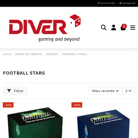
Wishlist (
0
)
Compare (
0
)
0
Início
JOGOS DE CARTAS
OUTROS
FOOTBALL STARS
FOOTBALL STARS
Filtrar
Mais recente
2
-20%
-20%