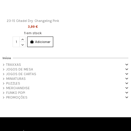
23-15 Citadel Dry: Changeling Pink
3,99 €
1
em stock
Adicionar
Início
TRAXXAS
JOGOS DE MESA
JOGOS DE CARTAS
MINIATURAS
PUZZLES
MERCHANDISE
FUNKO POP!
PROMOÇÕES