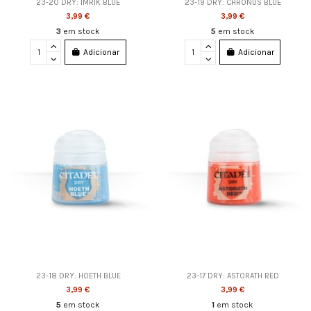
23-20 DRY: IMRIK BLUE
23-19 DRY: CHRONUS BLUE
3,99 €
3,99 €
3
em stock
5
em stock
Adicionar
Adicionar
23-18 DRY: HOETH BLUE
23-17 DRY: ASTORATH RED
3,99 €
3,99 €
5
em stock
1
em stock