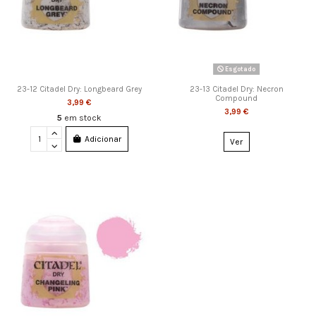
Esgotado
23-12 Citadel Dry: Longbeard Grey
23-13 Citadel Dry: Necron
Compound
3,99 €
3,99 €
5
em stock
Adicionar
Ver