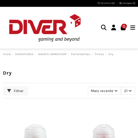
Wishlist (
0
)
Compare (
0
)
0
Início
MINIATURAS
GAMES WORKSHOP
Ferramentas
Tintas
Dry
Dry
Filtrar
Mais recente
21