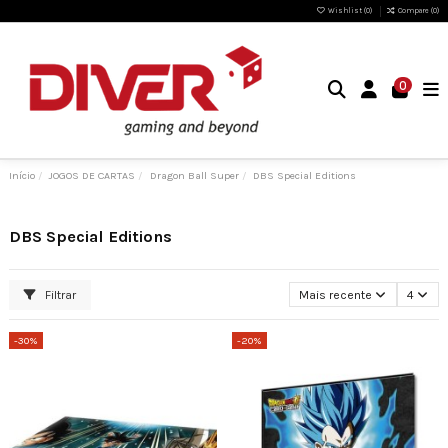
Wishlist (
0
)
Compare (
0
)
0
Início
JOGOS DE CARTAS
Dragon Ball Super
DBS Special Editions
DBS Special Editions
Filtrar
Mais recente
4
-30%
-20%