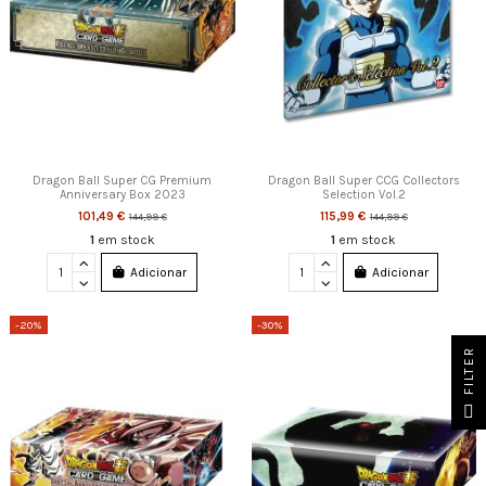
Dragon Ball Super CG Premium
Dragon Ball Super CCG Collectors
Anniversary Box 2023
Selection Vol.2
101,49 €
115,99 €
144,99 €
144,99 €
1
em stock
1
em stock
Adicionar
Adicionar
-20%
-30%
FILTER