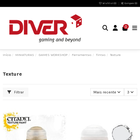
Wishlist (
0
)
Compare (
0
)
0
Início
MINIATURAS
GAMES WORKSHOP
Ferramentas
Tintas
Texture
Texture
Filtrar
Mais recente
3