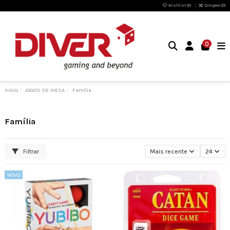
Wishlist (
0
)
Compare (
0
)
0
Início
JOGOS DE MESA
Família
Família
Filtrar
Mais recente
24
NOVO