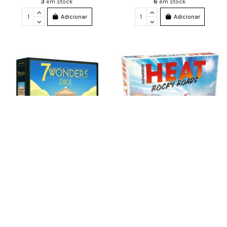
3
em stock
6
em stock
Adicionar
Adicionar
Esgotado
7 Wonders: Dice
Heat: Rocky Roads
34,99 €
32,99 €
2
em stock
Adicionar
Ver