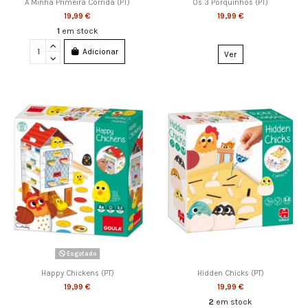
A Minha Primeira Corrida (PT)
Os 3 Porquinhos (PT)
19,99 €
19,99 €
1
em stock
Adicionar
Ver
Esgotado
Happy Chickens (PT)
Hidden Chicks (PT)
19,99 €
19,99 €
2
em stock