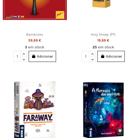
Bamboleo
Holy Sheep (PT)
59,99 €
19,99 €
3
em stock
25
em stock
Adicionar
Adicionar