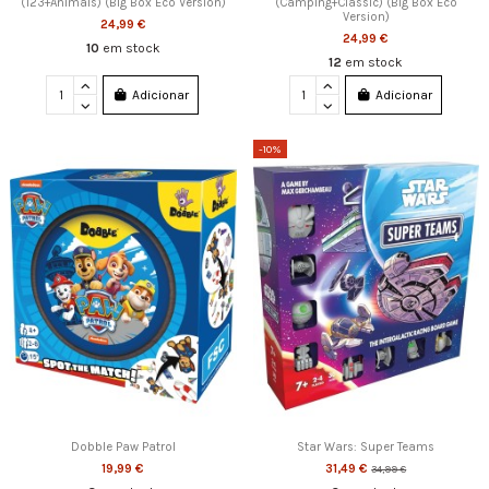
(123+Animals) (Big Box Eco Version)
(Camping+Classic) (Big Box Eco
Version)
24,99 €
24,99 €
10
em stock
12
em stock
Adicionar
Adicionar
-10%
Dobble Paw Patrol
Star Wars: Super Teams
19,99 €
31,49 €
34,99 €