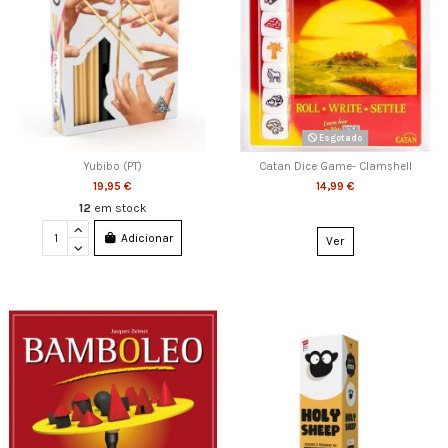
Esgotado
Yubibo (PT)
Catan Dice Game- Clamshell
19,95 €
14,99 €
12
em stock
Adicionar
Ver