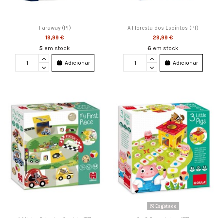
Faraway (PT)
A Floresta dos Espíritos (PT)
19,99 €
29,99 €
5
em stock
6
em stock
Adicionar
Adicionar
Esgotado