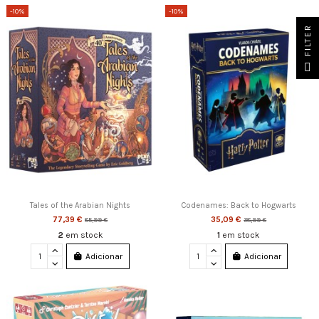
-10%
-10%
FILTER
Tales of the Arabian Nights
Codenames: Back to Hogwarts
77,39 €
35,09 €
85,99 €
38,99 €
2
em stock
1
em stock
Adicionar
Adicionar