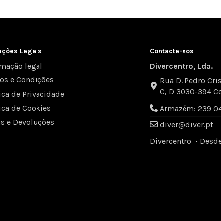
ações Legais
Contacte-nos
rmação legal
Divercentro, Lda.
os e Condições
Rua D. Pedro Cris
C, D 3030-394 C
tica de Privacidade
tica de Cookies
Armazém: 239 049
as e Devoluções
diver@diver.pt
Divercentro • Desd