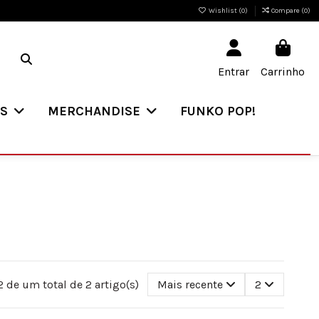
Wishlist (
0
)
Compare (
0
)
Entrar
Carrinho
ES
MERCHANDISE
FUNKO POP!
 de um total de 2 artigo(s)
Mais recente
2