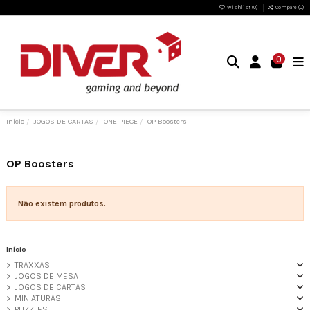
Wishlist (
0
)
Compare (
0
)
0
Início
JOGOS DE CARTAS
ONE PIECE
OP Boosters
OP Boosters
Não existem produtos.
Início
TRAXXAS
JOGOS DE MESA
JOGOS DE CARTAS
MINIATURAS
PUZZLES