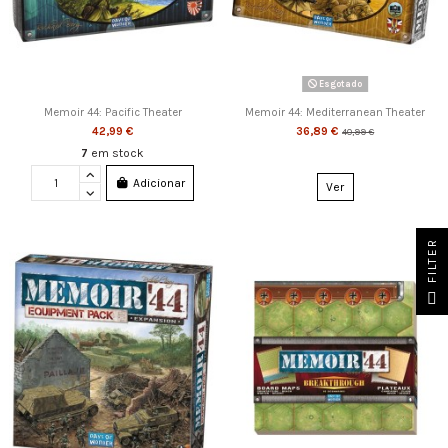
Esgotado
Memoir 44: Pacific Theater
Memoir 44: Mediterranean Theater
42,99 €
36,89 €
40,99 €
7
em stock
Adicionar
Ver
FILTER