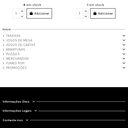
4
em stock
1
em stock
Adicionar
Adicionar
Início
TRAXXAS
JOGOS DE MESA
JOGOS DE CARTAS
MINIATURAS
PUZZLES
MERCHANDISE
FUNKO POP!
PROMOÇÕES
Informações Úteis
Informações Legais
Contacte-nos