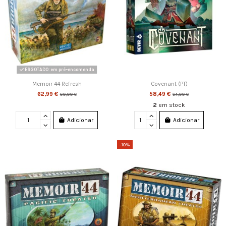
ESGOTADO: em pré-encomenda
Memoir 44 Refresh
Covenant (PT)
62,99 €
58,49 €
69,99 €
64,99 €
2
em stock
Adicionar
Adicionar
-10%