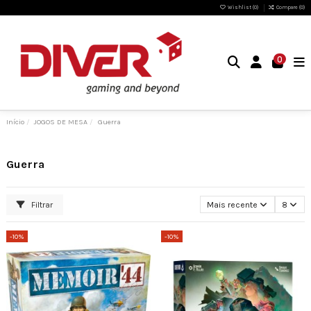
Wishlist (
0
)
Compare (
0
)
0
Início
JOGOS DE MESA
Guerra
Guerra
Filtrar
Mais recente
8
-10%
-10%