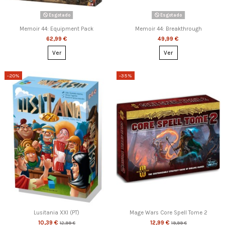
Esgotado
Esgotado
Memoir 44: Equipment Pack
Memoir 44: Breakthrough
62,99 €
49,99 €
Ver
Ver
-20%
-35%
Lusitania XXI (PT)
Mage Wars Core Spell Tome 2
10,39 €
12,99 €
12,99 €
19,99 €