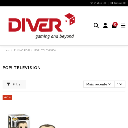
Wishlist (
0
)
Compare (
0
)
0
Início
FUNKO POP!
POP! TELEVISION
POP! TELEVISION
Filtrar
Mais recente
1
-60%