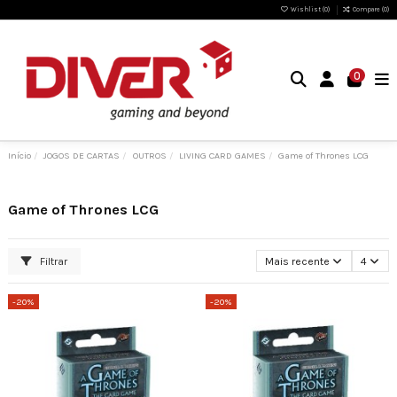
Wishlist (
0
)
Compare (
0
)
0
Início
JOGOS DE CARTAS
OUTROS
LIVING CARD GAMES
Game of Thrones LCG
Game of Thrones LCG
Filtrar
Mais recente
4
-20%
-20%