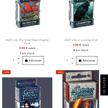
AGOT LCG: The Great Fleet Chapter
AGOT LCG: A Journeys End
Pack
11,96 €
14,95 €
11,96 €
14,95 €
5
em stock
1
em stock
Adicionar
Adicionar
-20%
-20%
FILTER