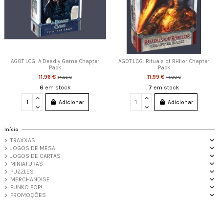
AGOT LCG: A Deadly Game Chapter
AGOT LCG: Rituals of RHllor Chapter
Pack
Pack
11,96 €
11,99 €
14,95 €
14,99 €
6
em stock
7
em stock
Adicionar
Adicionar
Início
TRAXXAS
JOGOS DE MESA
JOGOS DE CARTAS
MINIATURAS
PUZZLES
MERCHANDISE
FUNKO POP!
PROMOÇÕES