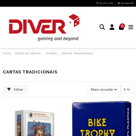
Wishlist (
0
)
Compare (
0
)
0
Início
JOGOS DE CARTAS
OUTROS
CARTAS TRADICIONAIS
CARTAS TRADICIONAIS
Filtrar
Mais recente
5