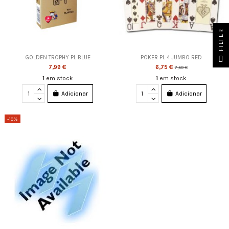
FILTER
GOLDEN TROPHY PL BLUE
POKER PL 4 JUMBO RED
7,99 €
6,75 €
7,50 €
1
em stock
1
em stock
Adicionar
Adicionar
-10%