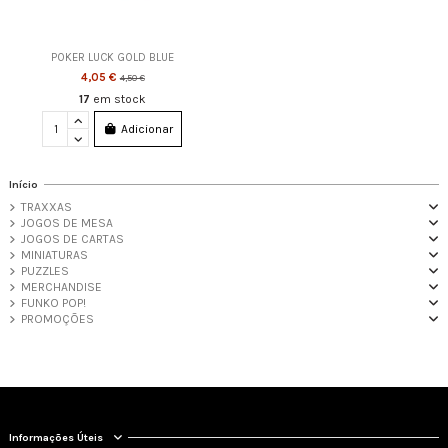
POKER LUCK GOLD BLUE
4,05 €
4,50 €
17
em stock
Adicionar
Início
TRAXXAS
JOGOS DE MESA
JOGOS DE CARTAS
MINIATURAS
PUZZLES
MERCHANDISE
FUNKO POP!
PROMOÇÕES
Informações Úteis