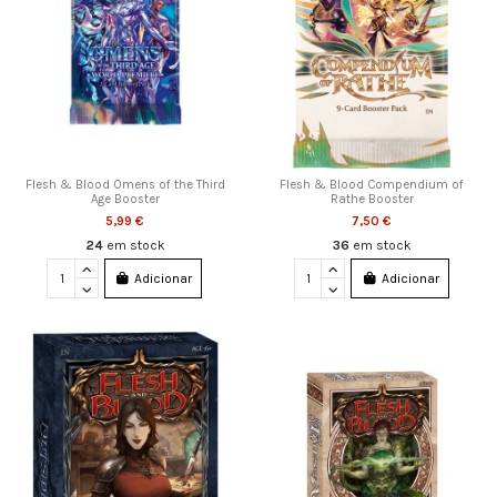
Flesh & Blood Omens of the Third
Flesh & Blood Compendium of
Age Booster
Rathe Booster
5,99 €
7,50 €
24
em stock
36
em stock
Adicionar
Adicionar