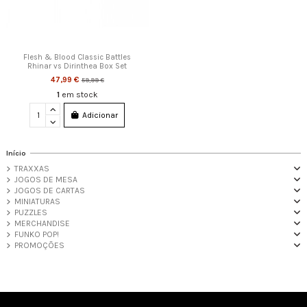
Flesh & Blood Classic Battles
Rhinar vs Dirinthea Box Set
47,99 €
59,99 €
1
em stock
Adicionar
Início
TRAXXAS
JOGOS DE MESA
JOGOS DE CARTAS
MINIATURAS
PUZZLES
MERCHANDISE
FUNKO POP!
PROMOÇÕES