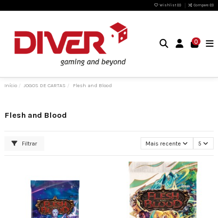
Wishlist (
0
)
Compare (
0
)
0
Início
JOGOS DE CARTAS
Flesh and Blood
Flesh and Blood
Filtrar
Mais recente
5