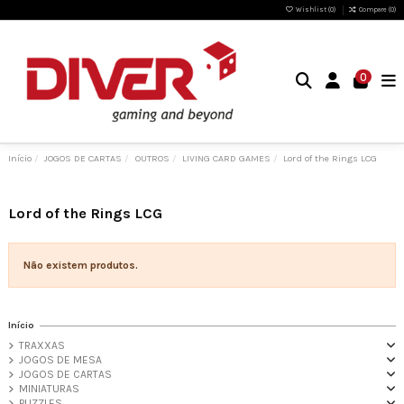
Wishlist (
0
)
Compare (
0
)
0
Início
JOGOS DE CARTAS
OUTROS
LIVING CARD GAMES
Lord of the Rings LCG
Lord of the Rings LCG
Não existem produtos.
Início
TRAXXAS
JOGOS DE MESA
JOGOS DE CARTAS
MINIATURAS
PUZZLES