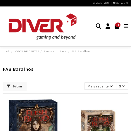
Wishlist (
0
)
Compare (
0
)
0
Início
JOGOS DE CARTAS
Flesh and Blood
FAB Baralhos
FAB Baralhos
Filtrar
Mais recente
3