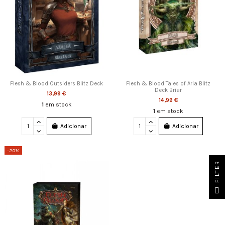
Flesh & Blood Outsiders Blitz Deck
Flesh & Blood Tales of Aria Blitz
Deck Briar
13,99 €
14,99 €
1
em stock
1
em stock
Adicionar
Adicionar
-20%
FILTER