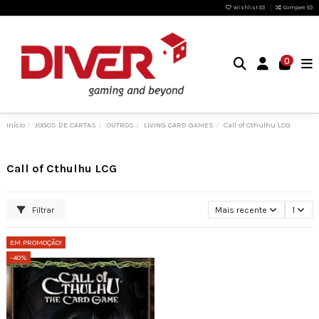
Wishlist (
0
)
Compare (
0
)
0
Início
JOGOS DE CARTAS
OUTROS
LIVING CARD GAMES
Call of Cthulhu LCG
Call of Cthulhu LCG
Filtrar
Mais recente
1
EM PROMOÇÃO!
-40%