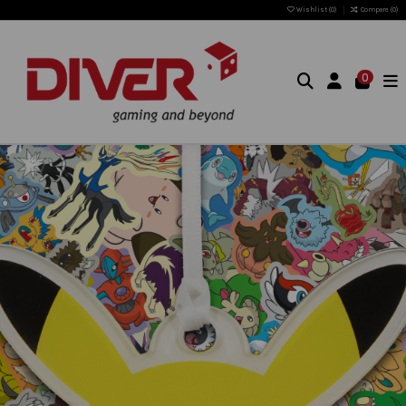
Wishlist (
0
)
Compare (
0
)
0