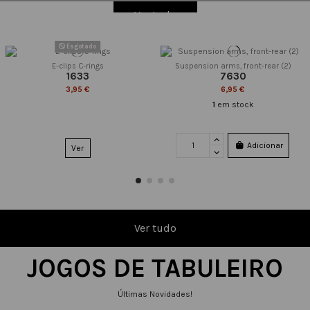
Ver tudo
Esgotado
E-clips C-rings
Suspension arms, front-rear (2)
1633
7630
3,95 €
6,95 €
1
em stock
Adicionar
Ver
Ver tudo
JOGOS DE TABULEIRO
Últimas Novidades!