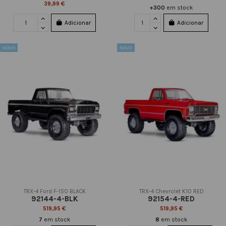
39,99 €
+300
em stock
Adicionar
Adicionar
NOVO
NOVO
TRX-4 Ford F-150 BLACK
TRX-4 Chevrolet K10 RED
92144-4-BLK
92154-4-RED
519,95 €
519,95 €
7
em stock
8
em stock