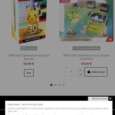
Esgotado
Em pré-encomenda
PKM 30th Celebration Booster
PKM 30th Celebration Tech Sticker
Bundle
Collection
59,99 €
29,99 €
Adicionar
Ver
Não voltar a mostrar
Ver tudo
Importante – acesso à sua conta
Devido à atualização do nosso website, poderá ser necessário definir uma nova palavra-passe para aceder à
sua conta.