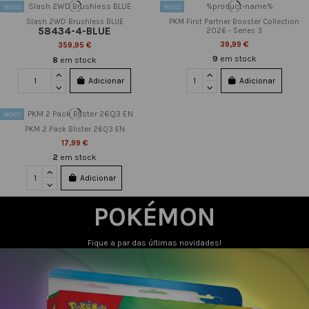
NOVO
NOVO
Slash 2WD Brushless BLUE
PKM First Partner Booster Collection
58434-4-BLUE
2026 - Series 3
39,99 €
359,95 €
9
em stock
8
em stock
Adicionar
Adicionar
NOVO
PKM 2 Pack Blister 26Q3 EN
17,99 €
2
em stock
Adicionar
POKÉMON
Fique a par das últimas novidades!