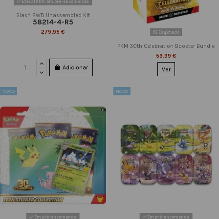
ESGOTADO: em pré-encomenda
Slash 2WD Unassembled Kit
58214-4-R5
279,95 €
Esgotado
PKM 30th Celebration Booster Bundle
59,99 €
Adicionar
Ver
NOVO
NOVO
Em pré-encomenda
Em pré-encomenda