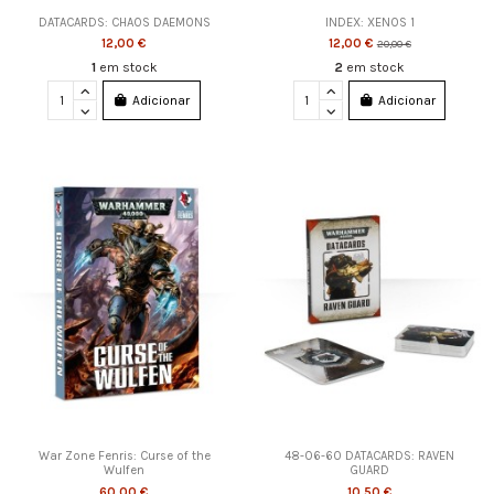
DATACARDS: CHAOS DAEMONS
INDEX: XENOS 1
12,00 €
12,00 €
20,00 €
1
em stock
2
em stock
Adicionar
Adicionar
War Zone Fenris: Curse of the
48-06-60 DATACARDS: RAVEN
Wulfen
GUARD
60,00 €
10,50 €