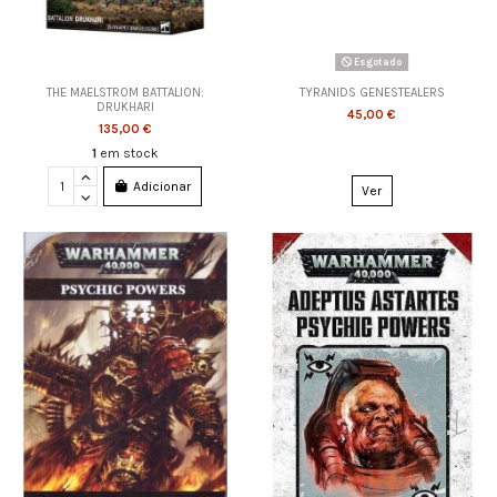
Esgotado
THE MAELSTROM BATTALION:
TYRANIDS GENESTEALERS
DRUKHARI
45,00 €
135,00 €
1
em stock
Adicionar
Ver