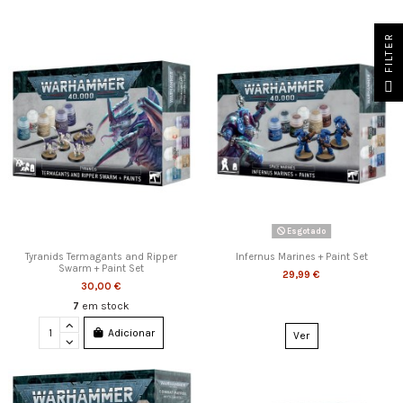
FILTER
Esgotado
Tyranids Termagants and Ripper
Infernus Marines + Paint Set
Swarm + Paint Set
29,99 €
30,00 €
7
em stock
Adicionar
Ver