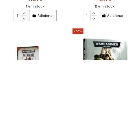
1
em stock
2
em stock
Adicionar
Adicionar
-50%
48-04-60 DATACARDS: WHITE SCARS
44-01-60 CODEX: DARK ANGELS 2015
10,50 €
23,00 €
46,00 €
1
em stock
1
em stock
Adicionar
Adicionar