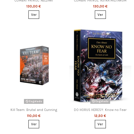
COMBAT PATROL: AELDARI
COMBAT PATROL: ASTRA MILITARUM
130,00 €
130,00 €
Ver
Ver
Esgotado
Esgotado
Kill Team: Brutal and Cunning
DO HORUS HERESY: Know no Fear
110,00 €
12,50 €
Ver
Ver