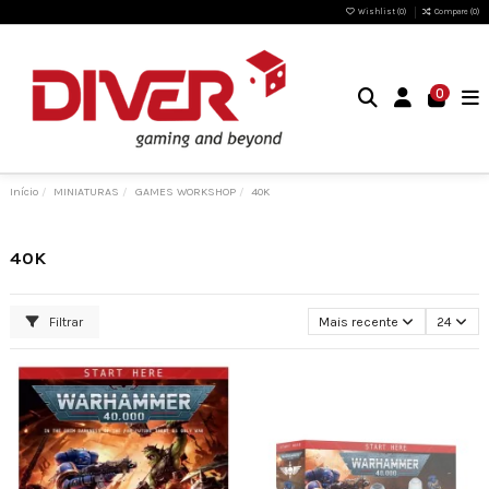
Wishlist (
0
)
Compare (
0
)
0
Início
MINIATURAS
GAMES WORKSHOP
40K
40K
Filtrar
Mais recente
24