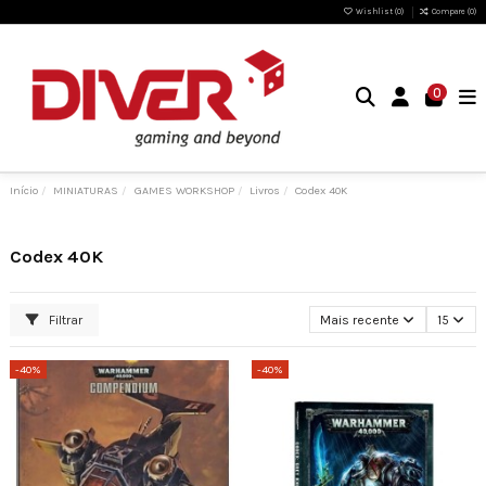
Wishlist (
0
)
Compare (
0
)
0
Início
MINIATURAS
GAMES WORKSHOP
Livros
Codex 40K
Codex 40K
Filtrar
Mais recente
15
-40%
-40%