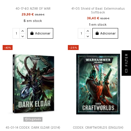
40-17-60 ALTAR OF WAR
41-05 Shield of Baal: Exterminatus
Softback
29,99 €
39,99 €
36,40 €
52,00 €
5
em stock
1
em stock
Adicionar
Adicionar
-40%
-25%
FILTER
Esgotado
45-01-14 CODEX: DARK ELDAR (2014)
CODEX: CRAFTWORLDS (ENGLISH)