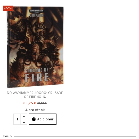
-30%
DO WARHAMMER 40000: CRUSADE
OF FIRE 40-16
26,25 €
37,50 €
4
em stock
Adicionar
Início