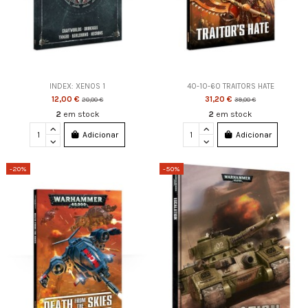
INDEX: XENOS 1
40-10-60 TRAITORS HATE
12,00 €
31,20 €
20,00 €
39,00 €
2
em stock
2
em stock
Adicionar
Adicionar
-20%
-50%