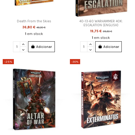
Death From the Skies
40-13-60 WARHAMMER 40K:
ESCALATION (ENGLISH)
36,80 €
46,00 €
19,75 €
39,50 €
1
em stock
1
em stock
Adicionar
Adicionar
-25%
-30%