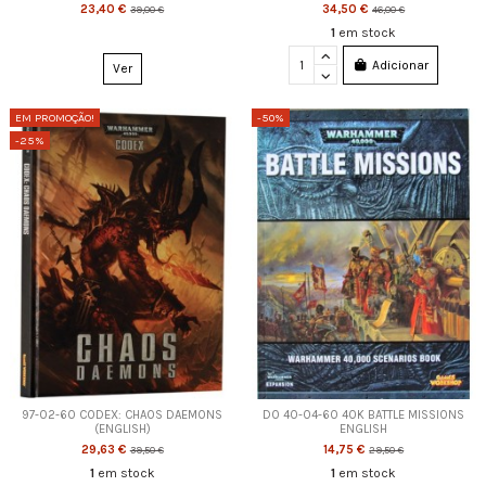
23,40 €
34,50 €
39,00 €
46,00 €
1
em stock
Adicionar
Ver
EM PROMOÇÃO!
-50%
-25%
97-02-60 CODEX: CHAOS DAEMONS
DO 40-04-60 40K BATTLE MISSIONS
(ENGLISH)
ENGLISH
29,63 €
14,75 €
39,50 €
29,50 €
1
em stock
1
em stock