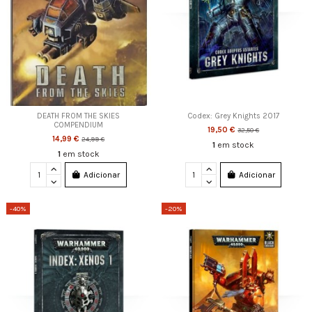
DEATH FROM THE SKIES
Codex: Grey Knights 2017
COMPENDIUM
19,50 €
32,50 €
14,99 €
24,99 €
1
em stock
1
em stock
Adicionar
Adicionar
-40%
-20%