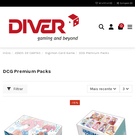
Wishlist (
0
)
Compare (
0
)
0
Início
JOGOS DE CARTAS
Digimon Card Game
DCG Premium Packs
DCG Premium Packs
Filtrar
Mais recente
3
-15%