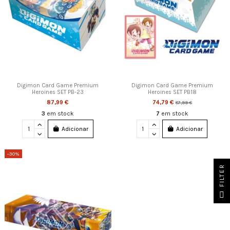
Digimon Card Game Premium
Digimon Card Game Premium
Heroines SET PB-23
Heroines SET PB18
87,99 €
74,79 €
87,99 €
3
em stock
7
em stock
Adicionar
Adicionar
-30%
FILTER