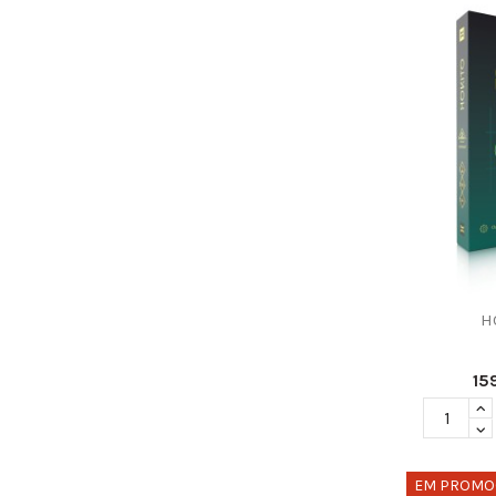
H
15
EM PROMO