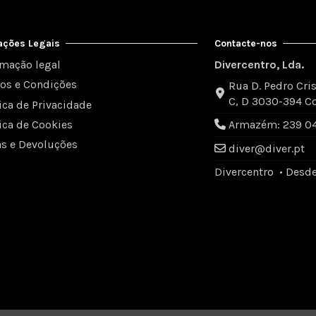
ações Legais
Contacte-nos
rmação legal
Divercentro, Lda.
os e Condições
Rua D. Pedro Cris
C, D 3030-394 C
tica de Privacidade
tica de Cookies
Armazém: 239 049
as e Devoluções
diver@diver.pt
Divercentro • Desd