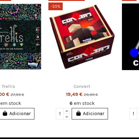
-35%
Trellis
Convert
,00 €
19,49 €
27,99 €
29,99 €
3
em stock
6
em stock
Adicionar
Adicionar