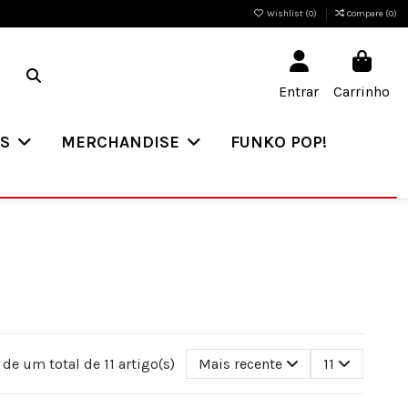
Wishlist (
0
)
Compare (
0
)
Entrar
Carrinho
ES
MERCHANDISE
FUNKO POP!
 de um total de 11 artigo(s)
Mais recente
11