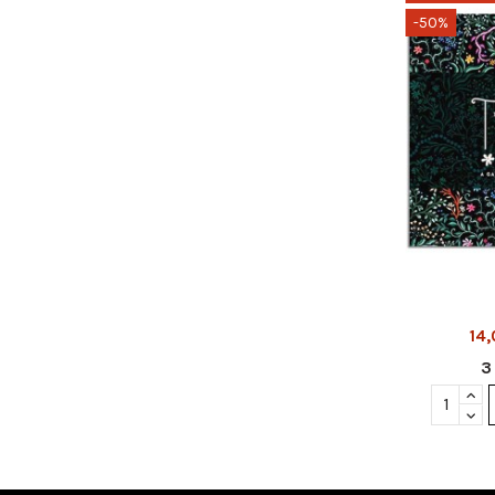
-50%
14