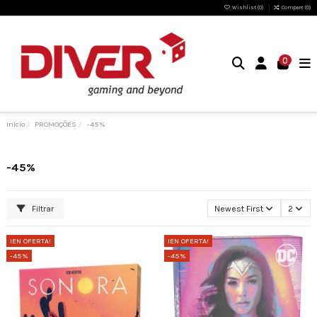
Wishlist (
0
)
Compare (
0
)
0
Inicio
PROMOÇÕES
-45%
-45%
Filtrar
Newest First
2
¡EN OFERTA!
¡EN OFERTA!
-45%
-45%