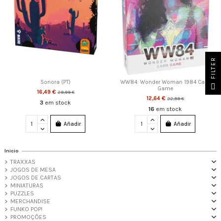
FILTER
Sonora (PT)
WW84: Wonder Woman 1984 Card
Game
16,49 €
29,99 €
12,64 €
22,99 €
3
em stock
16
em stock
Añadir
Añadir
Inicio
TRAXXAS
JOGOS DE MESA
JOGOS DE CARTAS
MINIATURAS
PUZZLES
MERCHANDISE
FUNKO POP!
PROMOÇÕES