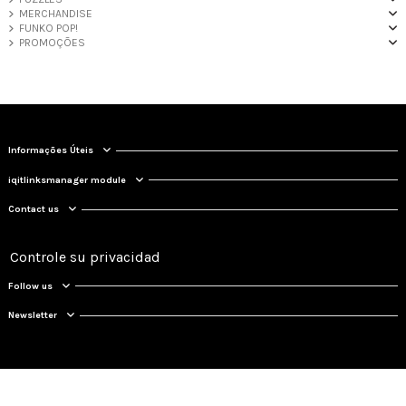
MERCHANDISE
FUNKO POP!
PROMOÇÕES
Informações Úteis
iqitlinksmanager module
Contact us
Controle su privacidad
Follow us
Newsletter