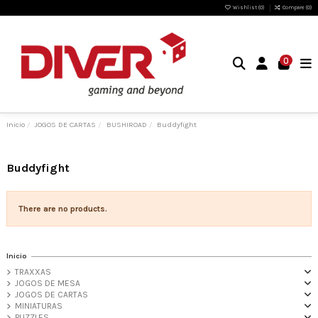
Wishlist (
0
)
Compare (
0
)
0
Inicio
JOGOS DE CARTAS
BUSHIROAD
Buddyfight
Buddyfight
There are no products.
Inicio
TRAXXAS
JOGOS DE MESA
JOGOS DE CARTAS
MINIATURAS
PUZZLES