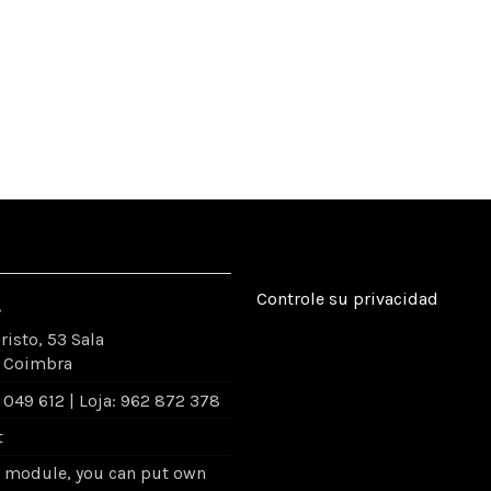
Controle su privacidad
.
risto, 53 Sala
4 Coimbra
049 612 | Loja: 962 872 378
t
- module, you can put own