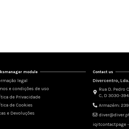
inksmanager module
Contact us
ormação legal
Divercentro, Lda
mos e condições de uso
Rua D. Pedro C
C, D 3030-39
ítica de Privacidade
ítica de Cookies
Armazém: 239 
cas e Devoluções
diver@diver.p
iqitcontactpage 