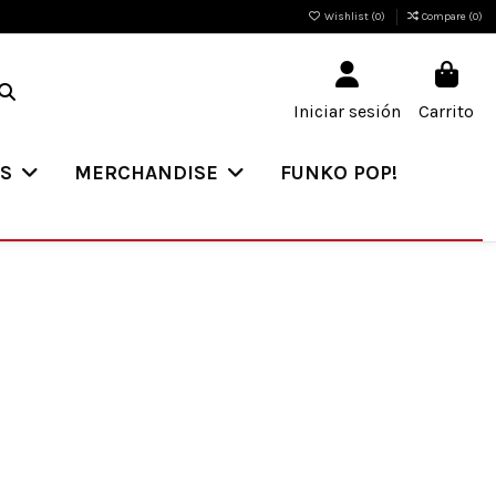
Wishlist (
0
)
Compare (
0
)
Iniciar sesión
Carrito
ES
MERCHANDISE
FUNKO POP!